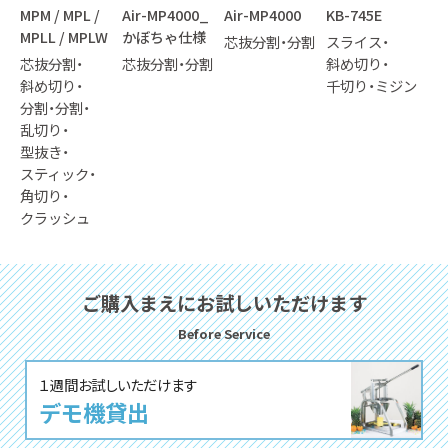
PC
MPM / MPL /
Air-MP4000_
Air-MP4000
KB-745E
KB
MPLL / MPLW
かぼちゃ仕様
芯抜分割
分割
スライス
ス
芯抜分割
芯抜分割
分割
斜め切り
斜
斜め切り
千切り
ミジン
千
分割
分割
乱切り
型抜き
スティック
角切り
クラッシュ
ご購⼊まえにお試しいただけます
Before Service
１週間お試しいただけます
デモ機貸出