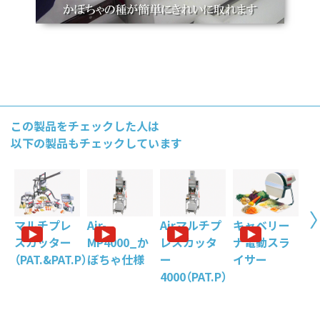
この製品をチェックした人は
以下の製品もチェックしています
マルチプレ
Air-
Airマルチプ
キャベリー
キ
スカッター
MP4000_か
レスカッタ
ナ電動スラ
ナ
（PAT.&PAT.P）
ぼちゃ仕様
ー
イサー
イ
4000（PAT.P）
振
作