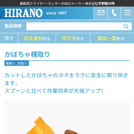
業務用スライサー・カッターのR&Dメーカー 株式会社
平野製作所
製品検索
探す
切る⾷材
切り⽅
製品⼀覧
から
から
から
かぼちゃ種取り
種取り_実取り
カットしたかぼちゃのタネをラクに安全に取り除き
ます。
スプーンと比べて作業効率が大幅アップ！