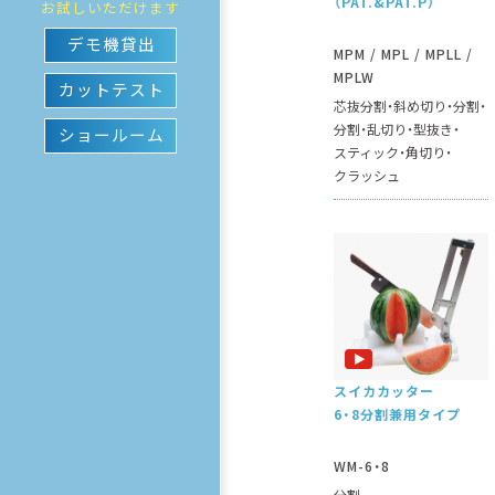
（PAT.&PAT.P）
お試しいただけます
デモ機貸出
MPM / MPL / MPLL /
MPLW
カットテスト
芯抜分割
斜め切り
分割
分割
乱切り
型抜き
ショールーム
スティック
角切り
クラッシュ
スイカカッター
6・8分割兼用タイプ
WM-6・8