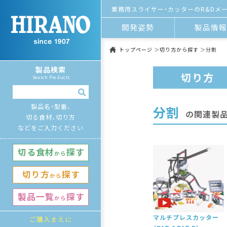
業務用スライサー・カッターのR&Dメー
開発姿勢
製品情
トップページ
切り方から探す
分割
製品検索
切り方
Search Products
製品名・型番、
分割
の関連製
切る食材、切り方
などをご入力ください
切る⾷材
探す
から
切り⽅
探す
から
製品⼀覧
探す
から
マルチプレスカッター
ご購⼊まえに