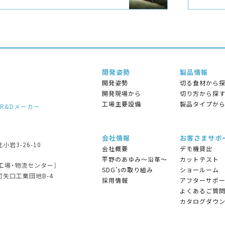
開発姿勢
製品情報
開発姿勢
切る⾷材から
開発現場から
切り⽅から探
⼯場主要設備
製品タイプか
R&Dメーカー
会社情報
お客さまサポ
⼩岩3-26-10
会社概要
デモ機貸出
平野のあゆみ〜沿⾰〜
カットテスト
⼯場・物流センター］
SDG’sの取り組み
ショールーム
栄町⽮⼝⼯業団地B-4
採用情報
アフターサポ
よくあるご質
カタログダウ