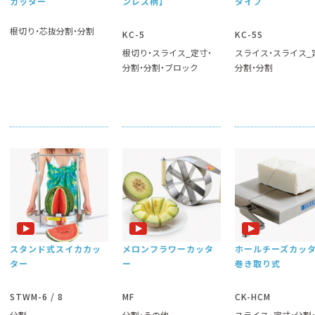
カッター
ンレス柄】
タイプ
根切り
芯抜分割
分割
KC-5
KC-5S
根切り
スライス_定寸
スライス
スライス_
分割
分割
ブロック
分割
分割
スタンド式スイカカッ
メロンフラワーカッタ
ホールチーズカッ
ター
ー
巻き取り式
STWM-6 / 8
MF
CK-HCM