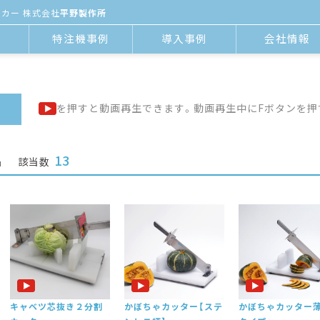
カー 株式会社
平野製作所
報
特注機事例
導⼊事例
会社情報
を押すと動画再生できます。動画再生中にFボタンを押
13
品
該当数
キャベツ芯抜き２分割
かぼちゃカッター【ステ
かぼちゃカッター