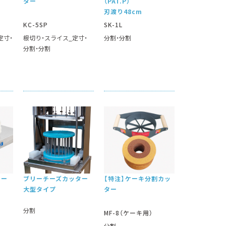
ター
（PAT.P）
刃渡り48cm
KC-5SP
SK-1L
定寸
根切り
スライス_定寸
分割
分割
分割
分割
ター
ブリーチーズカッター
【特注】ケーキ分割カッ
大型タイプ
ター
分割
MF-8（ケーキ用）