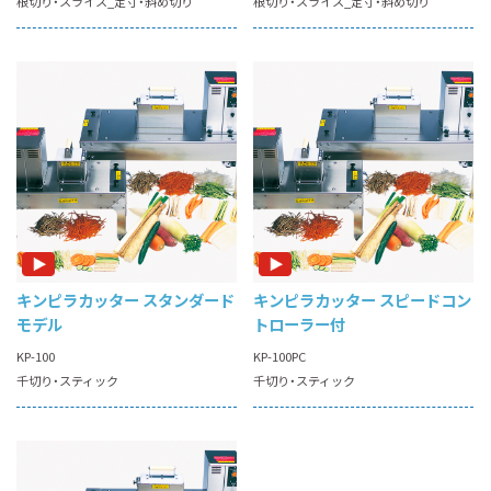
根切り
スライス_定寸
斜め切り
根切り
スライス_定寸
斜め切り
キンピラカッター
スタンダード
キンピラカッター
スピードコン
モデル
トローラー付
KP-100
KP-100PC
千切り
スティック
千切り
スティック