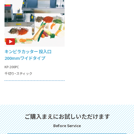
キンピラカッター
投入口
200mmワイドタイプ
KP-200PC
千切り
スティック
ご購⼊まえにお試しいただけます
Before Service