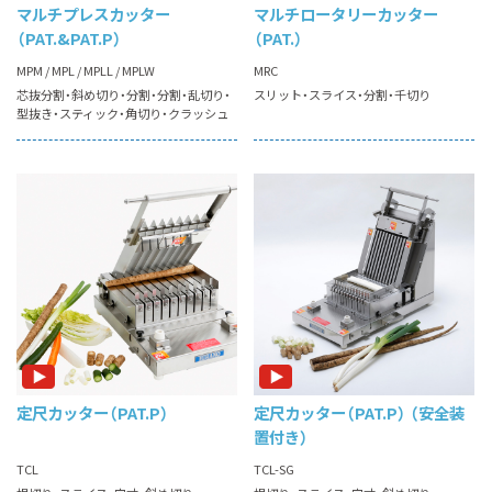
マルチプレスカッター
マルチロータリーカッター
（PAT.&PAT.P）
（PAT.）
MPM / MPL / MPLL / MPLW
MRC
芯抜分割
斜め切り
分割
分割
乱切り
スリット
スライス
分割
千切り
型抜き
スティック
角切り
クラッシュ
定尺カッター（PAT.P）
定尺カッター（PAT.P）
（安全装
置付き）
TCL
TCL-SG