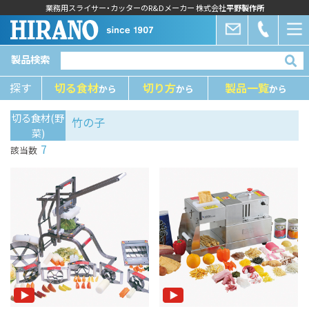
業務用スライサー・カッターのR&Dメーカー 株式会社
平野製作所
製品検索
探す
切る⾷材
切り⽅
製品⼀覧
から
から
から
切る食材(野
⽵の⼦
菜)
7
該当数