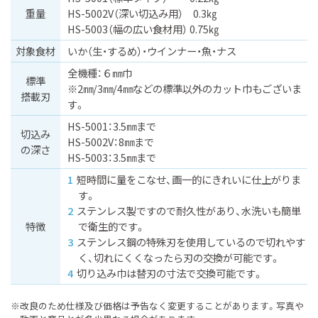
重量
HS-5002V（深い切込み用） 0.3㎏
HS-5003（幅の広い食材用） 0.75㎏
対象食材
いか（⽣・するめ）
ウインナー
⿂
ナス
全機種：６㎜巾
標準
※2㎜/3㎜/4㎜などの標準以外のカット巾もございま
搭載刃
す。
HS-5001：3.5㎜まで
切込み
HS-5002V：8㎜まで
の深さ
HS-5003：3.5㎜まで
短時間に量をこなせ、画一的にきれいに仕上がりま
す。
ステンレス製ですので耐久性があり、水洗いも簡単
特徴
で衛生的です。
ステンレス鋼の特殊刃を使用しているので切れやす
く、切れにくくなったら刃の交換が可能です。
切り込み巾は替刃の寸法で交換可能です。
※改良のため仕様及び価格は予告なく変更することがあります。
写真や