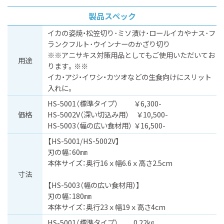
製品スペック
イカの姿焼・松笠切り･ミソ漬け･ロールイカやナス･フ
ランクフルト･ウインナーのかざり切り
※※アニサキス対策用品としてもご使用いただいてお
⽤途
ります。※※
イカ・アジ・イワシ・カツオなどの生食向けにスリット
入れに。
HS-5001（標準タイプ） ￥6,300-
価格
HS-5002V（深い切込み用） ￥10,500-
HS-5003（幅の広い食材用） ￥16,500-
【HS-5001/HS-5002V】
刃の幅：60㎜
本体サイズ：奥行16ｘ幅6.6ｘ高さ2.5cm
⼨法
【HS-5003（幅の広い食材用）】
刃の幅：180㎜
本体サイズ：奥行23ｘ幅19ｘ高さ4cm
HS-5001（標準タイプ） 0.22㎏