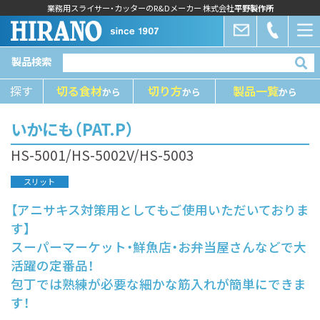
業務用スライサー・カッターのR&Dメーカー 株式会社
平野製作所
製品検索
探す
切る⾷材
切り⽅
製品⼀覧
から
から
から
いかにも（PAT.P）
HS-5001/HS-5002V/HS-5003
スリット
【アニサキス対策用としてもご使用いただいておりま
す】
スーパーマーケット・鮮魚店・お弁当屋さんなどで大
活躍の定番品！
包丁では熟練が必要な細かな筋入れが簡単にできま
す！