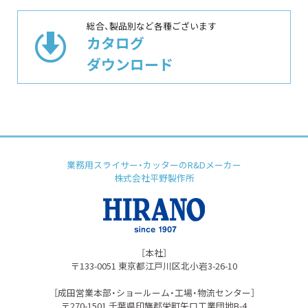
総合、製品別など各種ございます
カタログ
ダウンロード
業務用スライサー・カッターのR&Dメーカー
株式会社平野製作所
［本社］
〒133-0051 東京都江⼾川区北⼩岩3-26-10
［成⽥営業本部・ショールーム・⼯場・物流センター］
〒270-1501 千葉県印旛郡栄町⽮⼝⼯業団地B-4