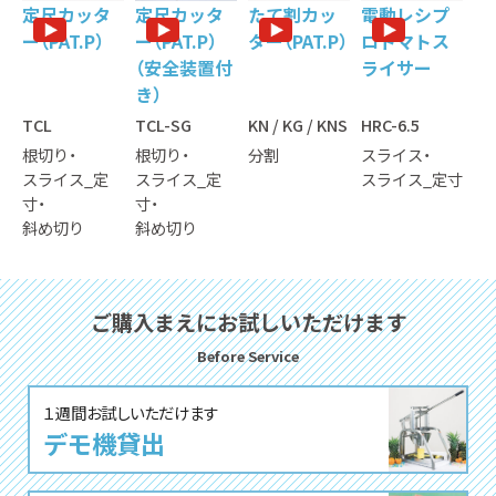
定尺カッタ
定尺カッタ
たて割カッ
電動レシプ
ー（PAT.P）
ー（PAT.P）
ター（PAT.P）
ロトマトス
（安全装置付
ライサー
き）
TCL
TCL-SG
KN / KG / KNS
HRC-6.5
根切り
根切り
分割
スライス
スライス_定
スライス_定
スライス_定寸
寸
寸
斜め切り
斜め切り
ご購⼊まえにお試しいただけます
Before Service
１週間お試しいただけます
デモ機貸出