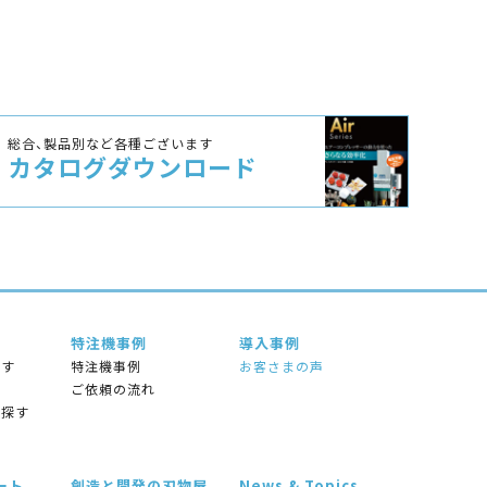
総合、製品別など各種ございます
カタログ
ダウンロード
特注機事例
導⼊事例
探す
特注機事例
お客さまの声
す
ご依頼の流れ
ら探す
ート
創造と開発の刃物屋
News & Topics