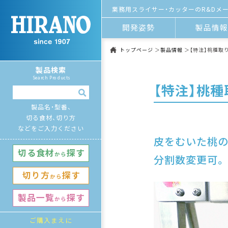
業務用スライサー・カッターのR&Dメー
開発姿勢
製品情
トップページ
製品情報
【特注】桃種取
製品検索
Search Products
【特注】桃
製品名・型番、
切る食材、切り方
などをご入力ください
皮をむいた桃の
切る⾷材
探す
から
分割数変更可。
切り⽅
探す
から
製品⼀覧
探す
から
ご購⼊まえに