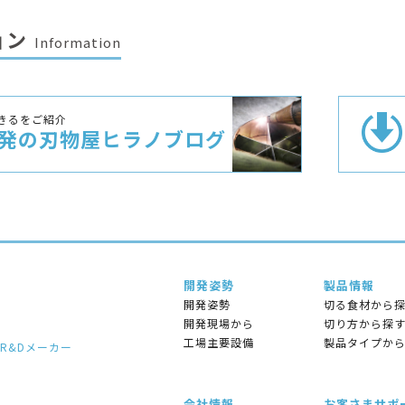
ョン
Information
きるをご紹介
発の刃物屋
ヒラノブログ
開発姿勢
製品情報
開発姿勢
切る⾷材から
開発現場から
切り⽅から探
⼯場主要設備
製品タイプか
R&Dメーカー
会社情報
お客さまサポ