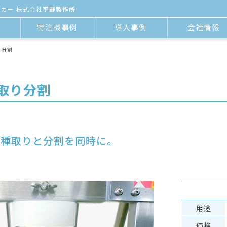
カー 株式会社
平野製作所
報
特注機事例
導⼊事例
会社情報
り分割
種取り分割
種取りと分割を同時に。
⽤途
価格