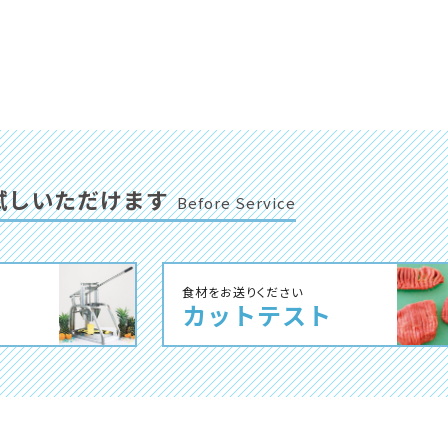
試しいただけます
Before Service
⾷材をお送りください
カットテスト