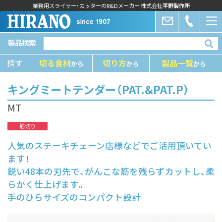
業務用スライサー・カッターのR&Dメーカー 株式会社
平野製作所
製品検索
探す
切る⾷材
切り⽅
製品⼀覧
から
から
から
キングミートテンダー（PAT.&PAT.P）
MT
筋切り
人気のステーキチェーン店様などでご活用頂いてい
ます！
鋭い48本の刃先で、がんこな筋を残らずカットし、柔
らかく仕上げます。
手のひらサイズのコンパクト設計