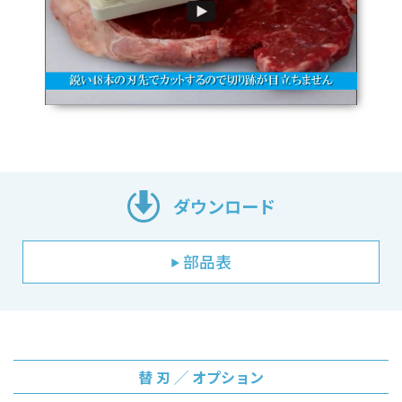
ダウンロード
部品表
▶
替 刃 ╱ オプション