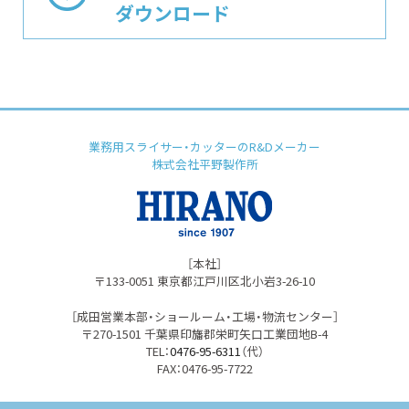
ダウンロード
業務用スライサー・カッターのR&Dメーカー
株式会社平野製作所
［本社］
〒133-0051 東京都江⼾川区北⼩岩3-26-10
［成⽥営業本部・ショールーム・⼯場・物流センター］
〒270-1501 千葉県印旛郡栄町⽮⼝⼯業団地B-4
TEL：
0476-95-6311
（代）
FAX：0476-95-7722
プライバシーポリシー
免責事項