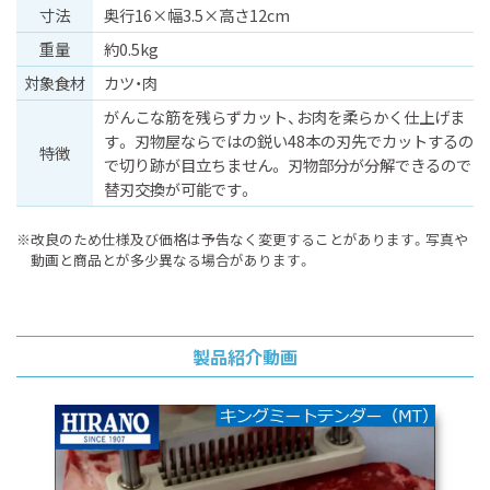
⼨法
奥行16×幅3.5×高さ12cm
重量
約0.5kg
対象食材
カツ
⾁
がんこな筋を残らずカット、お肉を柔らかく仕上げま
す。 刃物屋ならではの鋭い48本の刃先でカットするの
特徴
で切り跡が目立ちません。 刃物部分が分解できるので
替刃交換が可能です。
※改良のため仕様及び価格は予告なく変更することがあります。
写真や
動画と商品とが多少異なる場合があります。
製品紹介動画