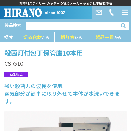
業務用スライサー・カッターのR&Dメーカー 株式会社
平野製作所
製品検索
探す
切る⾷材
切り⽅
製品⼀覧
から
から
から
殺菌灯付包丁保管庫10本用
CS-G10
衛生製品
強い殺菌力の波長を使用。
電気部分が簡単に取り外せて本体が水洗いできま
す。