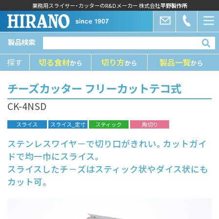
業務用スライサー・カッターのR&Dメーカー 株式会社
平野製作所
製品検索
探す
切る⾷材
切り⽅
製品⼀覧
から
から
から
チーズカッター フリーカットテコ式
CK-4NSD
スライス
スライス_定寸
スティック
角切り
ステンレスワイヤ－で切り口がきれい。カットガイ
ドで均一巾にスライス。
スライスしたチ－ズはスティック状やダイス状にも
カット可。