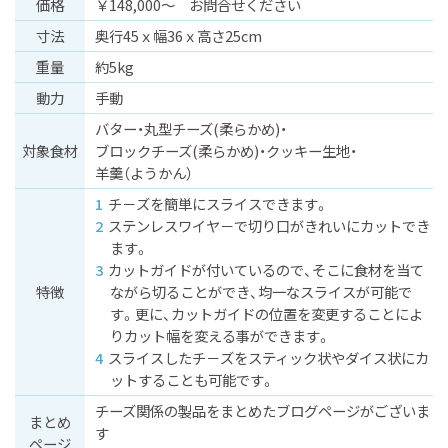
価格
￥148,000～ お問合せください
⼨法
奥行45ｘ幅36ｘ高さ25cm
重量
約5kg
動⼒
手動
バター
丸型チーズ(柔らかめ)
対象食材
ブロックチーズ(柔らかめ)
クッキー生地
羊羹（ようかん）
チ－ズを簡単にスライスできます。
ステンレスワイヤ－で切り口がきれいにカットでき
ます。
カットガイドが付いているので、そこに食材を当て
特徴
ながら切ることができ、均一なスライスが可能で
す。更に、カットガイドの位置を変更することによ
りカット幅を変える事ができます。
スライスしたチ－ズをスティック状やダイス状にカ
ットすることも可能です。
チーズ関係の製品をまとめたブログページがございま
まとめ
す
ページ