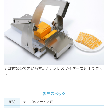
テコ式なので力いらず。ステンレスワイヤ－式包丁でカッ
ト
製品スペック
⽤途
チ－ズのスライス用