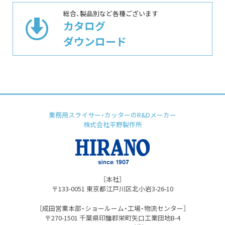
総合、製品別など各種ございます
カタログ
ダウンロード
業務用スライサー・カッターのR&Dメーカー
株式会社平野製作所
［本社］
〒133-0051 東京都江⼾川区北⼩岩3-26-10
［成⽥営業本部・ショールーム・⼯場・物流センター］
〒270-1501 千葉県印旛郡栄町⽮⼝⼯業団地B-4